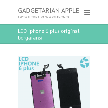
GADGETARIAN APPLE
Service iPhone iPad Macbook Bandung
LCD iphone 6 plus original
bergaransi