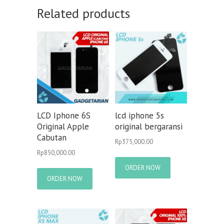
Related products
LCD Iphone 6S
lcd iphone 5s
Original Apple
original bergaransi
Cabutan
Rp
375,000.00
Rp
850,000.00
ORDER NOW
ORDER NOW