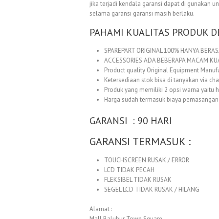
jika terjadi kendala garansi dapat di gunakan 
selama garansi garansi masih berlaku.
PAHAMI KUALITAS PRODUK D
SPAREPART ORIGINAL 100% HANYA BERASA
ACCESSORIES ADA BEBERAPA MACAM KUAL
Product quality Original Equipment Manuf
Ketersediaan stok bisa di tanyakan via cha
Produk yang memiliki 2 opsi warna yaitu h
Harga sudah termasuk biaya pemasangan
GARANSI : 90 HARI
GARANSI TERMASUK :
TOUCHSCREEN RUSAK / ERROR
LCD TIDAK PECAH
FLEKSIBEL TIDAK RUSAK
SEGEL LCD TIDAK RUSAK / HILANG
Alamat :
Mall Balubur Town Square,