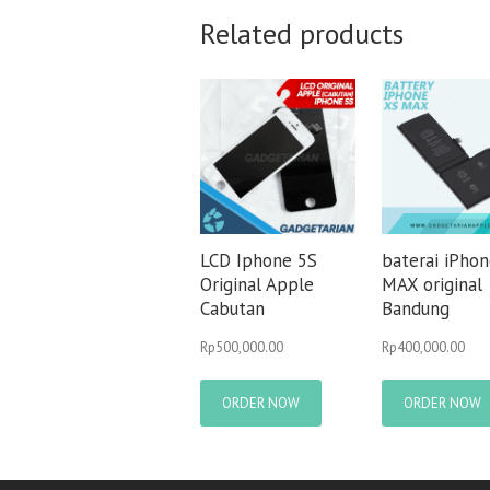
Related products
LCD Iphone 5S
baterai iPho
Original Apple
MAX original
Cabutan
Bandung
Rp
500,000.00
Rp
400,000.00
ORDER NOW
ORDER NOW