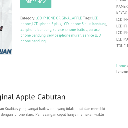
ORDER NOW
KAMER
KEYBO
Category:
LCD IPHONE ORIGINAL APPLE
Tags:
LCD
LCD IP
iphone
,
LCD iphone 8 plus
,
LCD iphone 8 plus bandung
,
LCD IP
lcd iphone bandung
,
service iphone baltos
,
service
LCD IP
iphone bandung
,
service iphone murah
,
service LCD
LCD M
iphone bandung
TOUCH
Home
Iphone
ginal Apple Cabutan
an Kualitas yang sangat baik warna yang tidak pucat dan memiliki
ara dengan Iphone Baru. Pemasangan cepat hanya memakan waktu