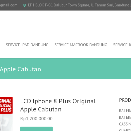
@gmail.com
LT.1 BLOK F-06, Balubur Town Square, Jl. Taman Sari, Bandung
SERVICE IPAD BANDUNG
SERVICE MACBOOK BANDUNG
SERVICE 
 Apple Cabutan
LCD Iphone 8 Plus Original
PROD
Apple Cabutan
BATERA
BATER
Rp
1,200,000.00
CASSI
CHARGE