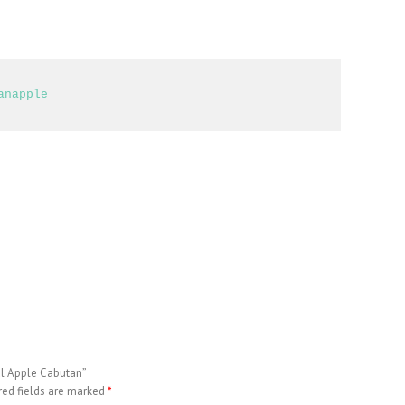
anapple
nal Apple Cabutan”
red fields are marked
*