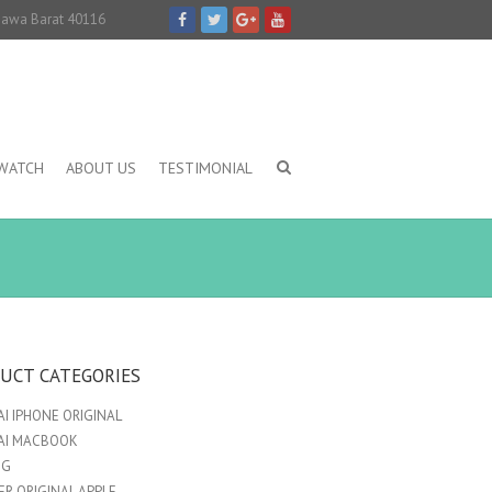
 Jawa Barat 40116
IWATCH
ABOUT US
TESTIMONIAL
UCT CATEGORIES
I IPHONE ORIGINAL
AI MACBOOK
NG
R ORIGINAL APPLE