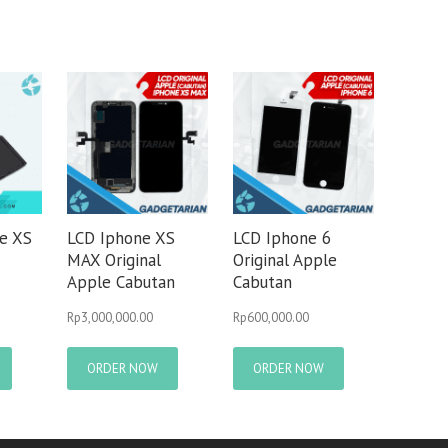
ne XS
LCD Iphone XS
LCD Iphone 6
MAX Original
Original Apple
Apple Cabutan
Cabutan
Rp
3,000,000.00
Rp
600,000.00
ORDER NOW
ORDER NOW