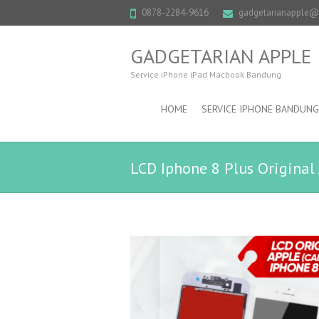
0878-2284-9616
gadgetarianapple
GADGETARIAN APPLE
Service iPhone iPad Macbook Bandung
HOME
SERVICE IPHONE BANDUNG
LCD Iphone 8 Plus Original