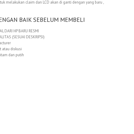
untuk melakukan claim dan LCD akan di ganti dengan yang baru ,
ENGAN BAIK SEBELUM MEMBELI
L DARI HP BARU RESMI
ITAS (SESUAI DESKRIPSI)
acturer
t atau diskusi
itam dan putih