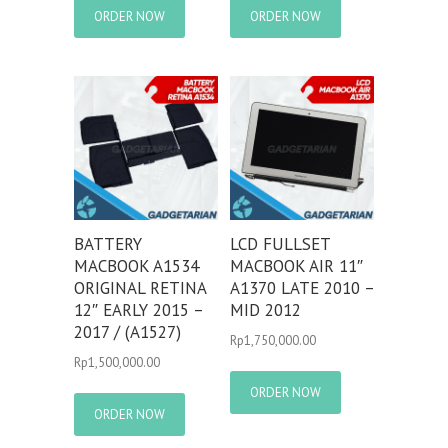
ORDER NOW
ORDER NOW
BATTERY
LCD FULLSET
MACBOOK A1534
MACBOOK AIR 11″
ORIGINAL RETINA
A1370 LATE 2010 –
12″ EARLY 2015 –
MID 2012
2017 / (A1527)
Rp
1,750,000.00
Rp
1,500,000.00
ORDER NOW
ORDER NOW