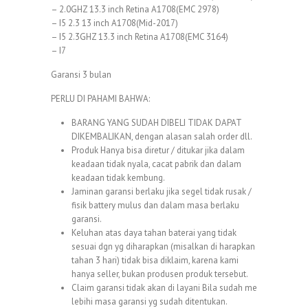
– 2.0GHZ 13.3 inch Retina A1708(EMC 2978)
– I5 2.3 13 inch A1708(Mid-2017)
– I5 2.3GHZ 13.3 inch Retina A1708(EMC 3164)
– I7
Garansi 3 bulan
PERLU DI PAHAMI BAHWA:
BARANG YANG SUDAH DIBELI TIDAK DAPAT
DIKEMBALIKAN, dengan alasan salah order dll.
Produk Hanya bisa diretur / ditukar jika dalam
keadaan tidak nyala, cacat pabrik dan dalam
keadaan tidak kembung.
Jaminan garansi berlaku jika segel tidak rusak /
fisik battery mulus dan dalam masa berlaku
garansi.
Keluhan atas daya tahan baterai yang tidak
sesuai dgn yg diharapkan (misalkan di harapkan
tahan 3 hari) tidak bisa diklaim, karena kami
hanya seller, bukan produsen produk tersebut.
Claim garansi tidak akan di layani Bila sudah me
lebihi masa garansi yg sudah ditentukan.