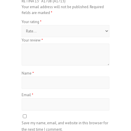
RETINA 13″ A1708 (A1713)”
Your email address will not be published.
Required
fields are marked
*
Your rating
*
Your review
*
Name
*
Email
*
Save my name, email, and website in this browser for
the next time I comment.