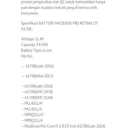
proses pengecekan dan QC untuk memastikan hanya
part dengan kualitas terbaik yang di terima oleh
konsumen.
Spesifikasi BATTERY MACBOOK PRO RETINA 13″
A1708 :
Voltage: 11.4V
Capacity: 54.5Wh
Battery Type: Li-ion
Fits for:
– A1708(Late 2016)
– A1708(Mid-2017)
– A1708(Late 2016)
– A1708(EMC 2978)
– A1708(EMC 3164)
– MLL42LL/A*
– MLL42LL/A
– MPXQ2LL/A*
– MPXQ2LL/A
– MacBook Pro Core I5 2.0 13 inch A1708(Late 2016)