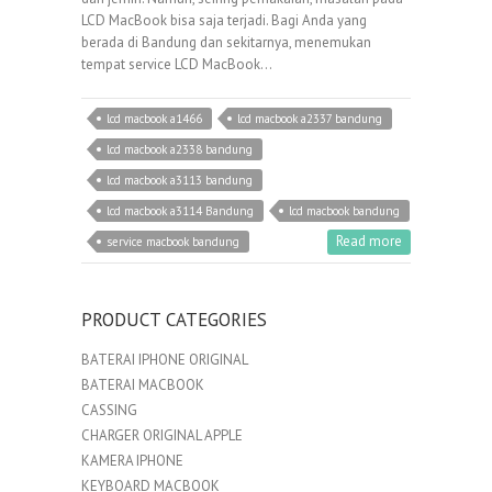
LCD MacBook bisa saja terjadi. Bagi Anda yang
berada di Bandung dan sekitarnya, menemukan
tempat service LCD MacBook…
lcd macbook a1466
lcd macbook a2337 bandung
lcd macbook a2338 bandung
lcd macbook a3113 bandung
lcd macbook a3114 Bandung
lcd macbook bandung
Read more
service macbook bandung
PRODUCT CATEGORIES
BATERAI IPHONE ORIGINAL
BATERAI MACBOOK
CASSING
CHARGER ORIGINAL APPLE
KAMERA IPHONE
KEYBOARD MACBOOK