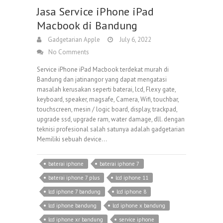
Jasa Service iPhone iPad
Macbook di Bandung
Gadgetarian Apple
July 6, 2022
No Comments
Service iPhone iPad Macbook terdekat murah di
Bandung dan jatinangor yang dapat mengatasi
masalah kerusakan seperti baterai, lcd, Flexy gate,
keyboard, speaker, magsafe, Camera, Wifi, touchbar,
touchscreen, mesin / logic board, display, trackpad,
upgrade ssd, upgrade ram, water damage, dll. dengan
teknisi profesional salah satunya adalah gadgetarian
Memiliki sebuah device…
baterai iphone
baterai iphone 7
baterai iphone 7 plus
lcd iphone 11
lcd iphone 7 bandung
lcd iphone 8
lcd iphone bandung
lcd iphone x bandung
lcd iphone xr bandung
service iphone