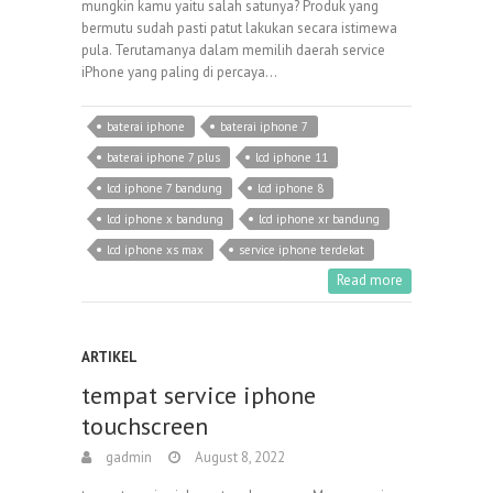
mungkin kamu yaitu salah satunya? Produk yang
bermutu sudah pasti patut lakukan secara istimewa
pula. Terutamanya dalam memilih daerah service
iPhone yang paling di percaya…
baterai iphone
baterai iphone 7
baterai iphone 7 plus
lcd iphone 11
lcd iphone 7 bandung
lcd iphone 8
lcd iphone x bandung
lcd iphone xr bandung
lcd iphone xs max
service iphone terdekat
Read more
ARTIKEL
tempat service iphone
touchscreen
gadmin
August 8, 2022