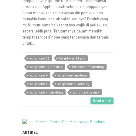
tempat service iphone touchscreen – Mempunyai
produk dari Apple adalah sebuah kebanggaan yang
dapat menaikkan kepercayaan diri pemakai dan
mungkin kamu adalah salah satunya? Produk yang
miliki mutu yang baik tentu nya wajib di perlakuan
secara lebih pula. Terutamanya dalam memilih
tempat service iPhone yang ter percaya dan terbaik
untuk…
lcd iphone 11
lcd iphone 11 pro
lcd iphone 12 pro max
lcd iphone 7 bandung
lcd iphone 8
lcd iphone bandung
lcd iphone x
lcd iphone x bandung
lcd iphone xr bandung
lcd iphone xs max
Read more
ARTIKEL