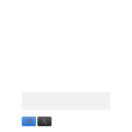
we try very hard to serve consumers.
Similarly
, he
puts all his heart and soul into professionally crafting
the device
Today, I’m going to write a post.
In addition
, I’m
recording some video lessons.
There are many reasons to exercise regularly.
Above
all
, it keeps you healthy.
We’re letting you go.
In other words
, you’re fired.
I am not fond of fruit. However, I do like bananas.
I’m tired.
Therefore
, I’m going to bed.
Facebook
X