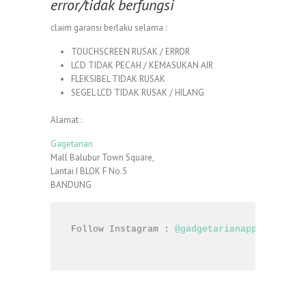
error/tidak berfungsi
claim garansi berlaku selama :
TOUCHSCREEN RUSAK / ERROR
LCD TIDAK PECAH / KEMASUKAN AIR
FLEKSIBEL TIDAK RUSAK
SEGEL LCD TIDAK RUSAK / HILANG
Alamat :
Gagetarian
Mall Balubur Town Square,
Lantai I BLOK F No.5
BANDUNG
Follow Instagram : 
@gadgetarianapple
In conclusion, Gadgetarian apple really takes care of
service for our consumers