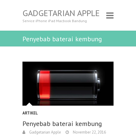
GADGETARIAN APPLE
Service iPhone iPad Macbook Bandung
Penyebab baterai kembung
ARTIKEL
Penyebab baterai kembung
Gadgetarian Apple
November 22, 2016