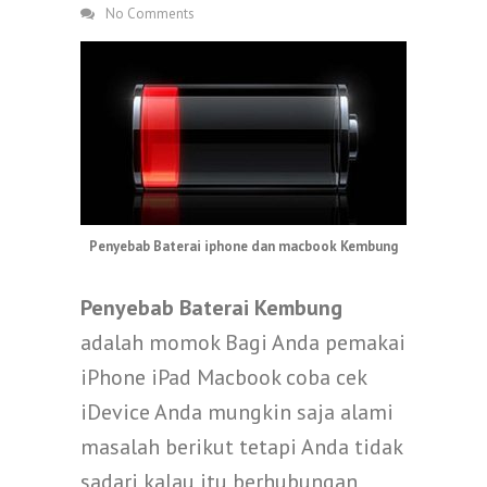
No Comments
Penyebab Baterai iphone dan macbook Kembung
Penyebab Baterai Kembung
adalah momok
Bagi Anda p
emakai
iPhone
iPad
Macbook
coba cek
iDevice Anda mungkin saja a
lami
masalah berikut tetapi Anda tidak
s
adari
kalau itu berhubungan