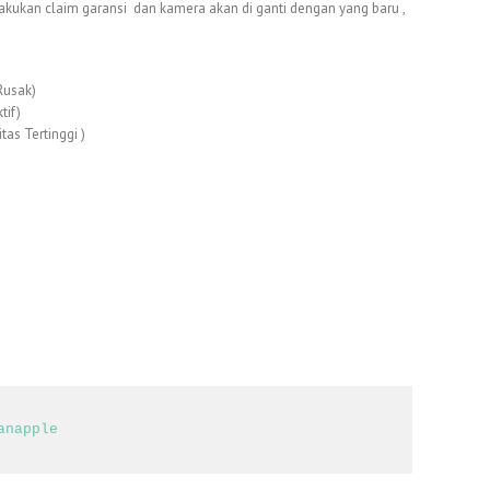
lakukan claim garansi dan kamera akan di ganti dengan yang baru ,
Rusak)
tif)
as Tertinggi )
anapple