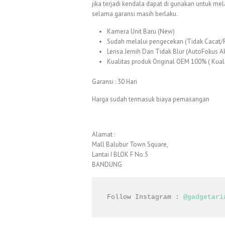
jika terjadi kendala dapat di gunakan untuk me
selama garansi masih berlaku.
Kamera Unit Baru (New)
Sudah melalui pengecekan (Tidak Cacat/
Lensa Jernih Dan Tidak Blur (AutoFokus Ak
Kualitas produk Original OEM 100% ( Kualit
Garansi : 30 Hari
Harga sudah termasuk biaya pemasangan
Alamat :
Mall Balubur Town Square,
Lantai I BLOK F No.5
BANDUNG
Follow Instagram : 
@gadgetari