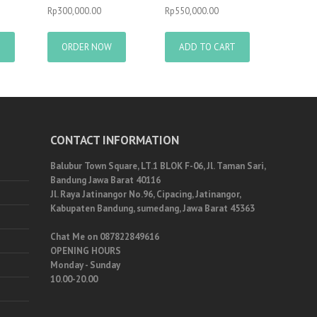
Rp
300,000.00
Rp
550,000.00
T
ORDER NOW
ADD TO CART
CONTACT INFORMATION
Balubur Town Square, LT.1 BLOK F-06, Jl. Taman Sari,
Bandung Jawa Barat 40116
Jl. Raya Jatinangor No.96, Cipacing, Jatinangor,
Kabupaten Bandung, sumedang, Jawa Barat 45363
Chat Me on 087822849616
OPENING HOURS
Monday - Sunday
10.00-20.00