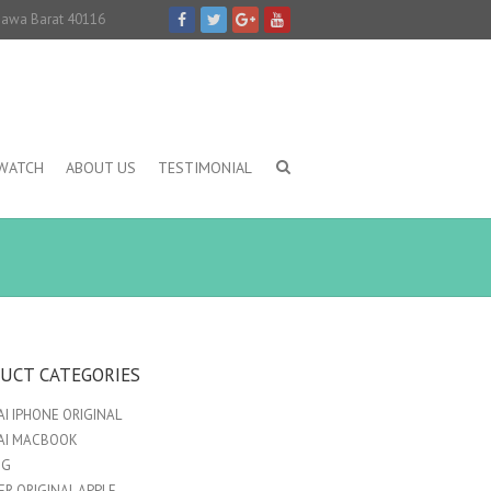
 Jawa Barat 40116
IWATCH
ABOUT US
TESTIMONIAL
UCT CATEGORIES
I IPHONE ORIGINAL
AI MACBOOK
NG
R ORIGINAL APPLE