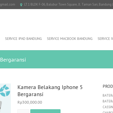
@gmail.com
LT.1 BLOK F-06, Balubur Town Square, Jl. Taman Sari, Bandung
SERVICE IPAD BANDUNG
SERVICE MACBOOK BANDUNG
SERVICE 
Bergaransi
Kamera Belakang Iphone 5
PROD
Bergaransi
BATERA
BATER
Rp
300,000.00
CASSI
Kamera
CHARGE