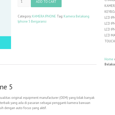
ADD TO CART
Belakang
KAMER
Iphone
KEYBO
5
Category:
KAMERA IPHONE
Tag:
Kamera Belakang
LCD IP
Bergaransi
Iphone 5 Bergaransi
LCD IP
quantity
LCD IP
LCD M
TOUCH
Home
Belaka
ne 5
ualitas original equipment manufacturer (OEM) yang tidak banyak
 terbaik yang ada di pasaran sebagai pengganti kamera bawaan
sih dengan auto focus yang aktif.